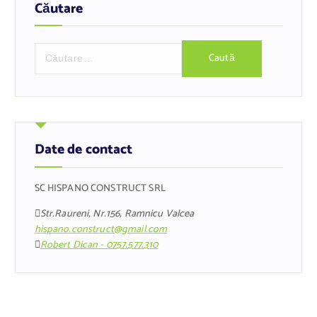
Căutare
C
a
u
t
ă
d
u
Date de contact
p
ă
SC HISPANO CONSTRUCT SRL
:
Str.Raureni, Nr.156, Ramnicu Valcea
hispano.construct@gmail.com
Robert Dican - 0757.577.310