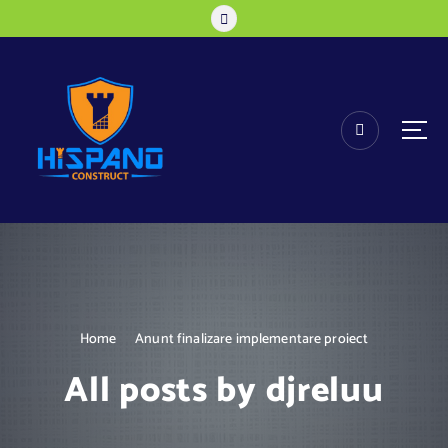
S
k
i
p
t
o
c
o
n
t
e
n
t
Home
Anunt finalizare implementare proiect
All posts by djreluu